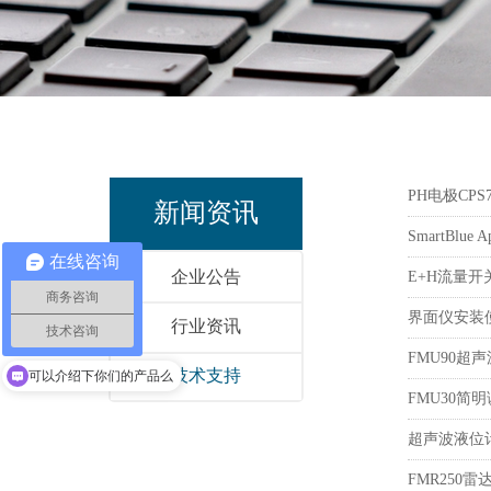
PH电极CP
新闻资讯
SmartBl
在线咨询
企业公告
E+H流量开关
商务咨询
界面仪安装
行业资讯
技术咨询
FMU90超
技术支持
可以介绍下你们的产品么
FMU30简
超声波液位计
FMR250