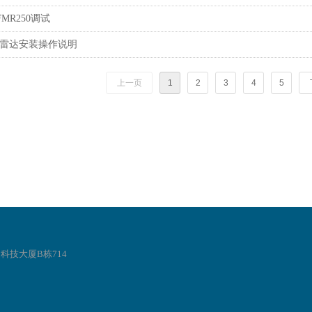
MR250调试
导波雷达安装操作说明
上一页
1
2
3
4
5
科技大厦B栋714