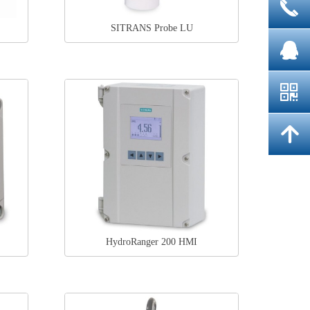
끅
SITRANS Probe LU
뀩
낃
녕
HydroRanger 200 HMI