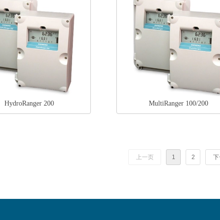
HydroRanger 200
MultiRanger 100/200
上一页
1
2
下