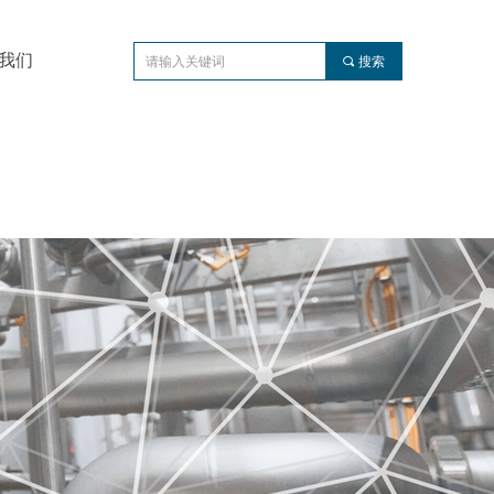
我们
끠
搜索