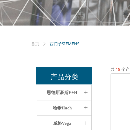
西门子SIEMENS
首页
ꄲ
共
18
个产
产品分类
恩德斯豪斯E+H
ꄶ
哈希Hach
ꄶ
威格Vega
ꄶ