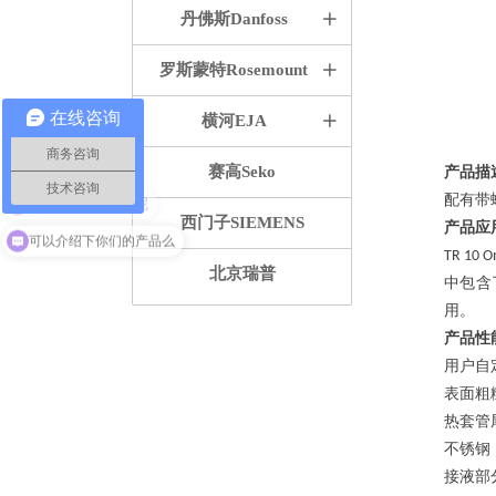
丹佛斯Danfoss
ꄶ
罗斯蒙特Rosemount
ꄶ
在线咨询
横河EJA
ꄶ
商务咨询
赛高Seko
产品描
技术咨询
配有带
西门子SIEMENS
产品应
你们是怎么收费的呢
可以介绍下你们的产品么
TR 10 O
北京瑞普
中包含
用。
产
品性
用户自
表面粗
热套管
不锈钢
接液部