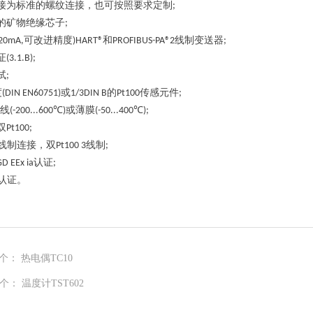
接为标准的螺纹连接，也可按照要求定制
;
的矿物绝缘芯子
;
可改进精度
和
线制变送器
.20mA,
)HART®
PROFIBUS-PA®2
;
证
(3.1.B);
试
;
度
或
的
传感元件
(DIN EN60751)
1/3DIN B
Pt100
;
线
℃
或薄膜
℃
(-200...600
)
(-50...400
);
双
Pt100;
线制连接，双
线制
Pt100 3
;
认证
GD EEx ia
;
认证。
个：
热电偶TC10
个：
温度计TST602