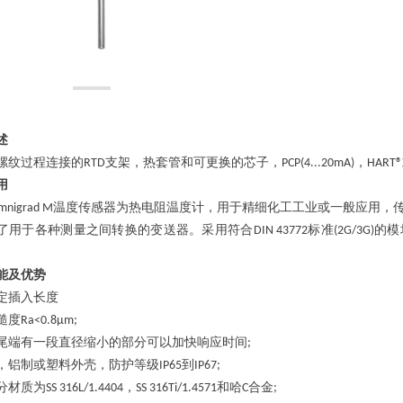
述
螺纹过程连接的
支架，热套管和可更换的芯子，
，
RTD
PCP(4...20mA)
HART®
用
温度传感器为热电阻温度计，用于精细化工工业或一般应用，
mnigrad M
了用于各种测量之间转换的变送器。采用符合
标准
的模
DIN 43772
(2G/3G)
能及优势
定插入长度
糙度
Ra<0.8µm;
尾端有一段直径缩小的部分可以加快响应时间
;
，铝制或塑料外壳，防护等级
到
IP65
IP67;
分材质为
，
和哈
合金
SS 316L/1.4404
SS 316Ti/1.4571
C
;