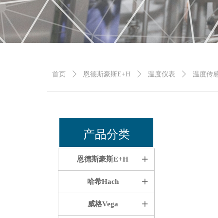
首页
ꄲ
恩德斯豪斯E+H
ꄲ
温度仪表
ꄲ
温度传
产品分类
恩德斯豪斯E+H
ꄶ
哈希Hach
ꄶ
威格Vega
ꄶ