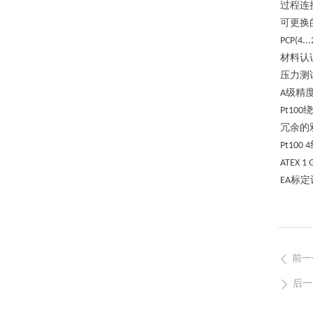
过程连
可更换
PCP(4..
材料认
压力测
级精
A
绕
Pt100
冗余的
Pt100 4
ATEX 1 
标定
EA
前一
ꄴ
后一
ꄲ