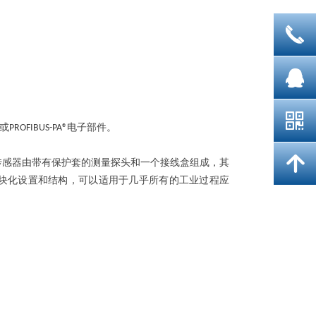
끅
뀩
낃
或
电子部件。
PROFIBUS-PA®
녕
传感器由带有保护套的测量探头和一个接线盒组成，其
块化设置和结构，可以适用于几乎所有的工业过程应