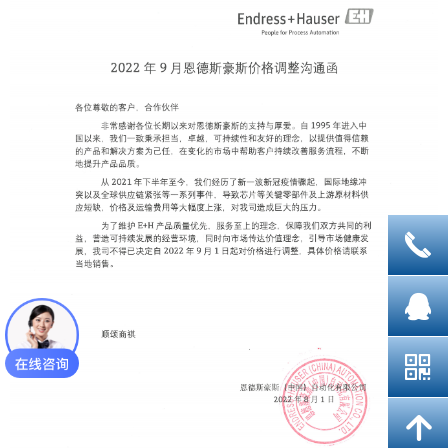
끅
뀩
낃
녕